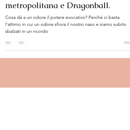
Di rosette del supermercato,
memoria associativa, stazioni del
metropolitana e Dragonball.
Cosa dà a un odore il potere evocativo? Perchè ci basta
l'attimo in cui un odore sfiora il nostro naso e siamo subito
sbalzati in un ricordo
CONTATTI