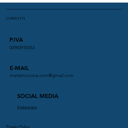
CONTATTI
P.IVA
02983910353
E-MAIL
martaincucina.com@gmail.com
SOCIAL MEDIA
Instagram
Privacy Policy