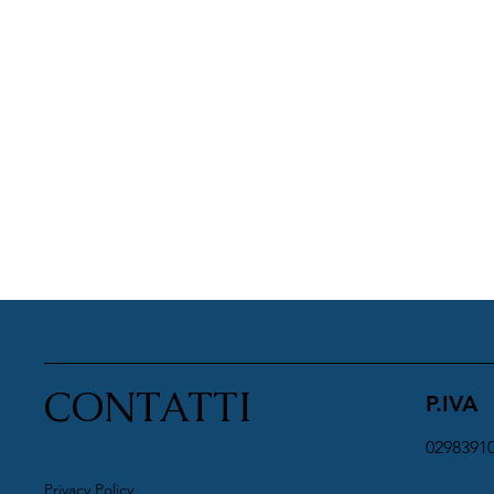
CONTATTI
P.IVA
0298391
Privacy Policy